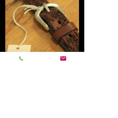
Lichtentalerstrasse 10
76530 Baden Baden
Tel.:
+49 7221-3020297
Mobil +49 1522-8761418